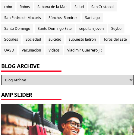
robo
Robos
Sabana de la Mar
Salud
San Cristobal
San Pedro de Macorís
Sánchez Ramírez
Santiago
Santo Domingo
Santo Domingo Este
sepultan joven
Seybo
Sociales
Sociedad
suicidio
supuesto ladrón
Toros del Este
UASD
Vacunacion
Videos
Vladimir Guerrero JR
BLOG ARCHIVE
AMP SLIDER