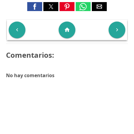

home

Comentarios:
No hay comentarios