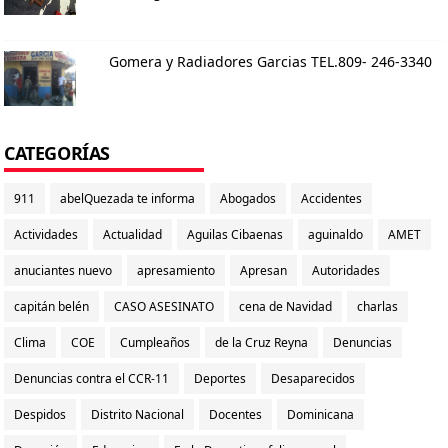
Gomera y Radiadores Garcias TEL.809- 246-3340
CATEGORÍAS
911
abelQuezada te informa
Abogados
Accidentes
Actividades
Actualidad
Aguilas Cibaenas
aguinaldo
AMET
anuciantes nuevo
apresamiento
Apresan
Autoridades
capitán belén
CASO ASESINATO
cena de Navidad
charlas
Clima
COE
Cumpleaños
de la Cruz Reyna
Denuncias
Denuncias contra el CCR-11
Deportes
Desaparecidos
Despidos
Distrito Nacional
Docentes
Dominicana