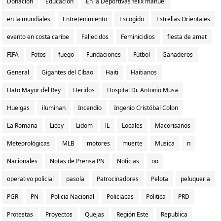
Donación
Educacion
En la Deportivas felix manuel
en la mundiales
Entretenimiento
Escogido
Estrellas Orientales
evento en costa caribe
Fallecidos
Feminicidios
fiesta de amet
FIFA
Fotos
fuego
Fundaciones
Fútbol
Ganaderos
General
Gigantes del Cibao
Haiti
Haitianos
Hato Mayor del Rey
Heridos
Hospital Dr. Antonio Musa
Huelgas
iluminan
Incendio
Ingenio Cristóbal Colon
La Romana
Licey
Lidom
lL
Locales
Macorisanos
Meteorológicas
MLB
motores
muerte
Musica
n
Nacionales
Notas de Prensa PN
Noticias
oo
operativo policial
pasola
Patrocinadores
Pelota
peluqueria
PGR
PN
Policia Nacional
Policiacas
Politica
PRD
Protestas
Proyectos
Quejas
Región Este
Republica