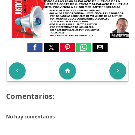

home

Comentarios:
No hay comentarios