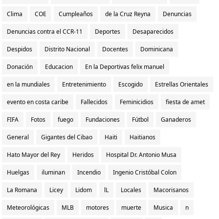
Clima
COE
Cumpleaños
de la Cruz Reyna
Denuncias
Denuncias contra el CCR-11
Deportes
Desaparecidos
Despidos
Distrito Nacional
Docentes
Dominicana
Donación
Educacion
En la Deportivas felix manuel
en la mundiales
Entretenimiento
Escogido
Estrellas Orientales
evento en costa caribe
Fallecidos
Feminicidios
fiesta de amet
FIFA
Fotos
fuego
Fundaciones
Fútbol
Ganaderos
General
Gigantes del Cibao
Haiti
Haitianos
Hato Mayor del Rey
Heridos
Hospital Dr. Antonio Musa
Huelgas
iluminan
Incendio
Ingenio Cristóbal Colon
La Romana
Licey
Lidom
lL
Locales
Macorisanos
Meteorológicas
MLB
motores
muerte
Musica
n