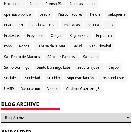
Nacionales
Notas de Prensa PN
Noticias
oo
operativo policial
pasola
Patrocinadores
Pelota
peluqueria
PGR
PN
Policia Nacional
Policiacas
Politica
PRD
Protestas
Proyectos
Quejas
Región Este
Republica
robo
Robos
Sabana de la Mar
Salud
San Cristobal
San Pedro de Macorís
Sánchez Ramírez
Santiago
Santo Domingo
Santo Domingo Este
sepultan joven
Seybo
Sociales
Sociedad
suicidio
supuesto ladrón
Toros del Este
UASD
Vacunacion
Videos
Vladimir Guerrero JR
BLOG ARCHIVE