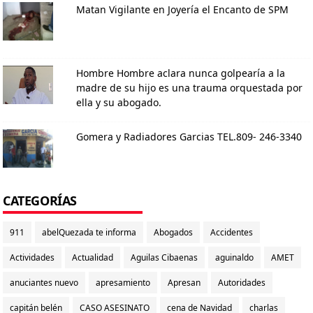
Matan Vigilante en Joyería el Encanto de SPM
Hombre Hombre aclara nunca golpearía a la
madre de su hijo es una trauma orquestada por
ella y su abogado.
Gomera y Radiadores Garcias TEL.809- 246-3340
CATEGORÍAS
911
abelQuezada te informa
Abogados
Accidentes
Actividades
Actualidad
Aguilas Cibaenas
aguinaldo
AMET
anuciantes nuevo
apresamiento
Apresan
Autoridades
capitán belén
CASO ASESINATO
cena de Navidad
charlas