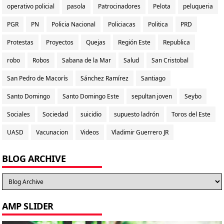
operativo policial
pasola
Patrocinadores
Pelota
peluqueria
PGR
PN
Policia Nacional
Policiacas
Politica
PRD
Protestas
Proyectos
Quejas
Región Este
Republica
robo
Robos
Sabana de la Mar
Salud
San Cristobal
San Pedro de Macorís
Sánchez Ramírez
Santiago
Santo Domingo
Santo Domingo Este
sepultan joven
Seybo
Sociales
Sociedad
suicidio
supuesto ladrón
Toros del Este
UASD
Vacunacion
Videos
Vladimir Guerrero JR
BLOG ARCHIVE
AMP SLIDER