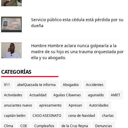
Servicio público esta cédula está pérdida por su
dueña
Hombre Hombre aclara nunca golpearía a la
madre de su hijo es una trauma orquestada por
ella y su abogado.
CATEGORÍAS
911
abelQuezada te informa
Abogados
Accidentes
Actividades
Actualidad
Aguilas Cibaenas
aguinaldo
AMET
anuciantes nuevo
apresamiento
Apresan
Autoridades
capitán belén
CASO ASESINATO
cena de Navidad
charlas
Clima
COE
Cumpleaños
de la Cruz Reyna
Denuncias