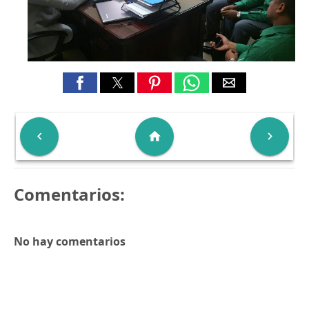

home

Comentarios:
No hay comentarios