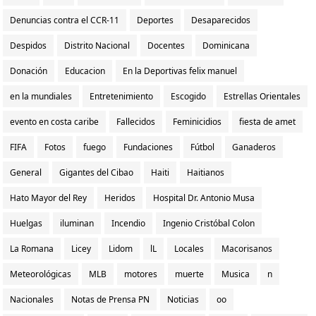
Denuncias contra el CCR-11
Deportes
Desaparecidos
Despidos
Distrito Nacional
Docentes
Dominicana
Donación
Educacion
En la Deportivas felix manuel
en la mundiales
Entretenimiento
Escogido
Estrellas Orientales
evento en costa caribe
Fallecidos
Feminicidios
fiesta de amet
FIFA
Fotos
fuego
Fundaciones
Fútbol
Ganaderos
General
Gigantes del Cibao
Haiti
Haitianos
Hato Mayor del Rey
Heridos
Hospital Dr. Antonio Musa
Huelgas
iluminan
Incendio
Ingenio Cristóbal Colon
La Romana
Licey
Lidom
lL
Locales
Macorisanos
Meteorológicas
MLB
motores
muerte
Musica
n
Nacionales
Notas de Prensa PN
Noticias
oo