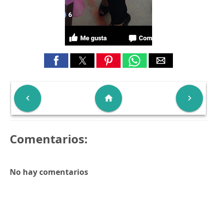

home

Comentarios:
No hay comentarios