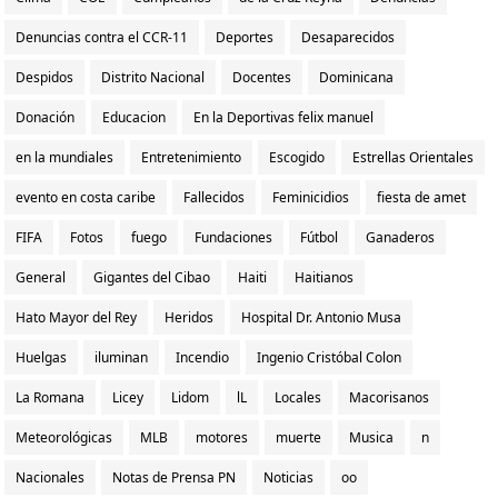
Denuncias contra el CCR-11
Deportes
Desaparecidos
Despidos
Distrito Nacional
Docentes
Dominicana
Donación
Educacion
En la Deportivas felix manuel
en la mundiales
Entretenimiento
Escogido
Estrellas Orientales
evento en costa caribe
Fallecidos
Feminicidios
fiesta de amet
FIFA
Fotos
fuego
Fundaciones
Fútbol
Ganaderos
General
Gigantes del Cibao
Haiti
Haitianos
Hato Mayor del Rey
Heridos
Hospital Dr. Antonio Musa
Huelgas
iluminan
Incendio
Ingenio Cristóbal Colon
La Romana
Licey
Lidom
lL
Locales
Macorisanos
Meteorológicas
MLB
motores
muerte
Musica
n
Nacionales
Notas de Prensa PN
Noticias
oo