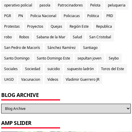
operativo policial
pasola
Patrocinadores
Pelota
peluqueria
PGR
PN
Policia Nacional
Policiacas
Politica
PRD
Protestas
Proyectos
Quejas
Región Este
Republica
robo
Robos
Sabana de la Mar
Salud
San Cristobal
San Pedro de Macorís
Sánchez Ramírez
Santiago
Santo Domingo
Santo Domingo Este
sepultan joven
Seybo
Sociales
Sociedad
suicidio
supuesto ladrón
Toros del Este
UASD
Vacunacion
Videos
Vladimir Guerrero JR
BLOG ARCHIVE
AMP SLIDER