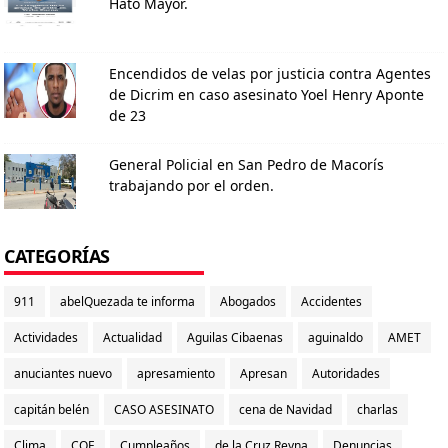
Hato Mayor.
Encendidos de velas por justicia contra Agentes
de Dicrim en caso asesinato Yoel Henry Aponte
de 23
General Policial en San Pedro de Macorís
trabajando por el orden.
CATEGORÍAS
911
abelQuezada te informa
Abogados
Accidentes
Actividades
Actualidad
Aguilas Cibaenas
aguinaldo
AMET
anuciantes nuevo
apresamiento
Apresan
Autoridades
capitán belén
CASO ASESINATO
cena de Navidad
charlas
Clima
COE
Cumpleaños
de la Cruz Reyna
Denuncias