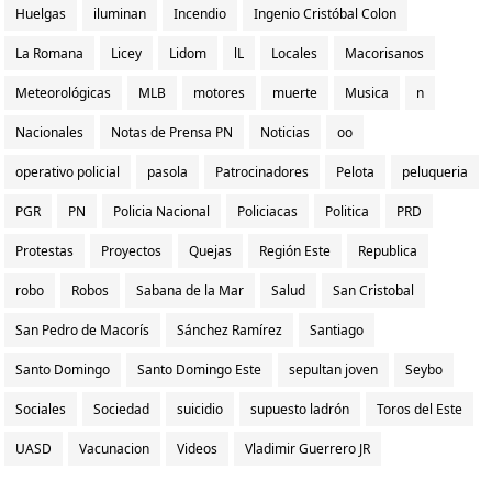
Huelgas
iluminan
Incendio
Ingenio Cristóbal Colon
La Romana
Licey
Lidom
lL
Locales
Macorisanos
Meteorológicas
MLB
motores
muerte
Musica
n
Nacionales
Notas de Prensa PN
Noticias
oo
operativo policial
pasola
Patrocinadores
Pelota
peluqueria
PGR
PN
Policia Nacional
Policiacas
Politica
PRD
Protestas
Proyectos
Quejas
Región Este
Republica
robo
Robos
Sabana de la Mar
Salud
San Cristobal
San Pedro de Macorís
Sánchez Ramírez
Santiago
Santo Domingo
Santo Domingo Este
sepultan joven
Seybo
Sociales
Sociedad
suicidio
supuesto ladrón
Toros del Este
UASD
Vacunacion
Videos
Vladimir Guerrero JR