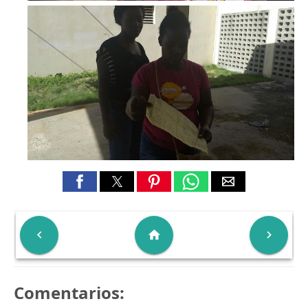

home

Comentarios: