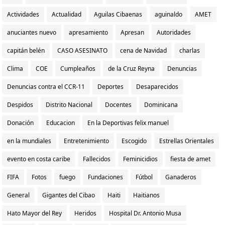
Actividades
Actualidad
Aguilas Cibaenas
aguinaldo
AMET
anuciantes nuevo
apresamiento
Apresan
Autoridades
capitán belén
CASO ASESINATO
cena de Navidad
charlas
Clima
COE
Cumpleaños
de la Cruz Reyna
Denuncias
Denuncias contra el CCR-11
Deportes
Desaparecidos
Despidos
Distrito Nacional
Docentes
Dominicana
Donación
Educacion
En la Deportivas felix manuel
en la mundiales
Entretenimiento
Escogido
Estrellas Orientales
evento en costa caribe
Fallecidos
Feminicidios
fiesta de amet
FIFA
Fotos
fuego
Fundaciones
Fútbol
Ganaderos
General
Gigantes del Cibao
Haiti
Haitianos
Hato Mayor del Rey
Heridos
Hospital Dr. Antonio Musa