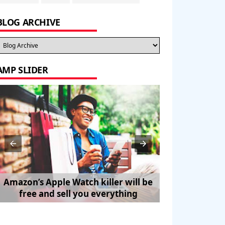
BLOG ARCHIVE
AMP SLIDER
Amazon’s Apple Watch killer will be
How to Trave
free and sell you everything
Pe