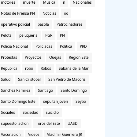
motores
muerte
Musica
n
Nacionales
Notas de Prensa PN
Noticias
oo
operativo policial
pasola
Patrocinadores
Pelota
peluqueria
PGR
PN
Policia Nacional
Policiacas
Politica
PRD
Protestas
Proyectos
Quejas
Región Este
Republica
robo
Robos
Sabana de la Mar
Salud
San Cristobal
San Pedro de Macorís
Sánchez Ramírez
Santiago
Santo Domingo
Santo Domingo Este
sepultan joven
Seybo
Sociales
Sociedad
suicidio
supuesto ladrón
Toros del Este
UASD
Vacunacion
Videos
Vladimir Guerrero JR