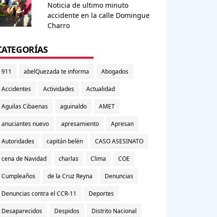
Noticia de ultimo minuto
accidente en la calle Domingue
Charro
CATEGORÍAS
911
abelQuezada te informa
Abogados
Accidentes
Actividades
Actualidad
Aguilas Cibaenas
aguinaldo
AMET
anuciantes nuevo
apresamiento
Apresan
Autoridades
capitán belén
CASO ASESINATO
cena de Navidad
charlas
Clima
COE
Cumpleaños
de la Cruz Reyna
Denuncias
Denuncias contra el CCR-11
Deportes
Desaparecidos
Despidos
Distrito Nacional