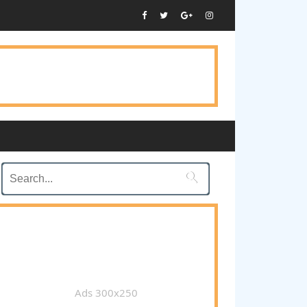

Ads 300x250