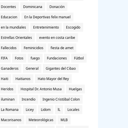
Docentes
Dominicana
Donación
Educacion
En la Deportivas felix manuel
en la mundiales
Entretenimiento
Escogido
Estrellas Orientales
evento en costa caribe
Fallecidos
Feminicidios
fiesta de amet
FIFA
Fotos
fuego
Fundaciones
Fútbol
Ganaderos
General
Gigantes del Cibao
Haiti
Haitianos
Hato Mayor del Rey
Heridos
Hospital Dr. Antonio Musa
Huelgas
iluminan
Incendio
Ingenio Cristóbal Colon
La Romana
Licey
Lidom
lL
Locales
Macorisanos
Meteorológicas
MLB