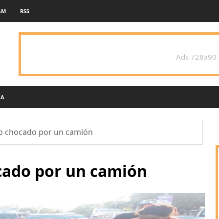
AM
RSS
Ads 728x90
ÍA
o chocado por un camión
cado por un camión