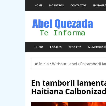
HOME
NOSOTROS
CONTACTOS
INSTAGR
INICIO
LOCALES
DEPORTES
NUMEROLOG
Inicio
/
Without Label
/
En tamboril l
En tamboril lament
Haitiana Calboniza