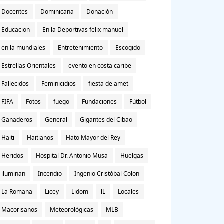
Docentes
Dominicana
Donación
Educacion
En la Deportivas felix manuel
en la mundiales
Entretenimiento
Escogido
Estrellas Orientales
evento en costa caribe
Fallecidos
Feminicidios
fiesta de amet
FIFA
Fotos
fuego
Fundaciones
Fútbol
Ganaderos
General
Gigantes del Cibao
Haiti
Haitianos
Hato Mayor del Rey
Heridos
Hospital Dr. Antonio Musa
Huelgas
iluminan
Incendio
Ingenio Cristóbal Colon
La Romana
Licey
Lidom
lL
Locales
Macorisanos
Meteorológicas
MLB