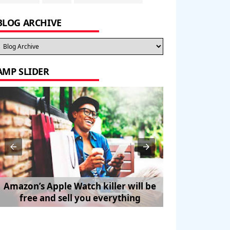
BLOG ARCHIVE
AMP SLIDER
Amazon’s Apple Watch killer will be
How to Trave
free and sell you everything
Pe