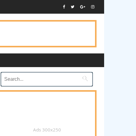

Ads 300x250