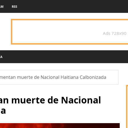
AM
RSS
Ads 728x90
ÍA
amentan muerte de Nacional Haitiana Calbonizada
an muerte de Nacional
da