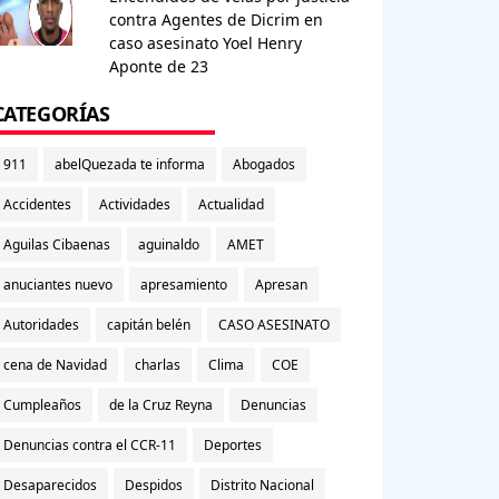
contra Agentes de Dicrim en
caso asesinato Yoel Henry
Aponte de 23
CATEGORÍAS
911
abelQuezada te informa
Abogados
Accidentes
Actividades
Actualidad
Aguilas Cibaenas
aguinaldo
AMET
anuciantes nuevo
apresamiento
Apresan
Autoridades
capitán belén
CASO ASESINATO
cena de Navidad
charlas
Clima
COE
Cumpleaños
de la Cruz Reyna
Denuncias
Denuncias contra el CCR-11
Deportes
Desaparecidos
Despidos
Distrito Nacional