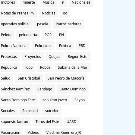
motores
muerte
Musica
n
Nacionales
Notas de Prensa PN
Noticias
oo
operativo policial
pasola
Patrocinadores
Pelota
peluqueria
PGR
PN
Policia Nacional
Policiacas
Politica
PRD
Protestas
Proyectos
Quejas
Región Este
Republica
robo
Robos
Sabana de la Mar
Salud
San Cristobal
San Pedro de Macorís
Sánchez Ramírez
Santiago
Santo Domingo
Santo Domingo Este
sepultan joven
Seybo
Sociales
Sociedad
suicidio
supuesto ladrón
Toros del Este
UASD
Vacunacion
Videos
Vladimir Guerrero JR