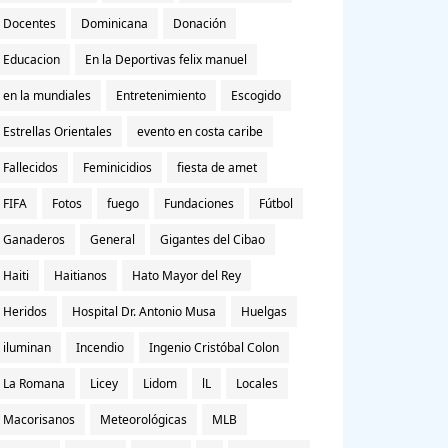
Docentes
Dominicana
Donación
Educacion
En la Deportivas felix manuel
en la mundiales
Entretenimiento
Escogido
Estrellas Orientales
evento en costa caribe
Fallecidos
Feminicidios
fiesta de amet
FIFA
Fotos
fuego
Fundaciones
Fútbol
Ganaderos
General
Gigantes del Cibao
Haiti
Haitianos
Hato Mayor del Rey
Heridos
Hospital Dr. Antonio Musa
Huelgas
iluminan
Incendio
Ingenio Cristóbal Colon
La Romana
Licey
Lidom
lL
Locales
Macorisanos
Meteorológicas
MLB