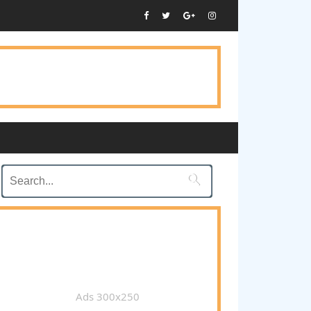

Ads 300x250