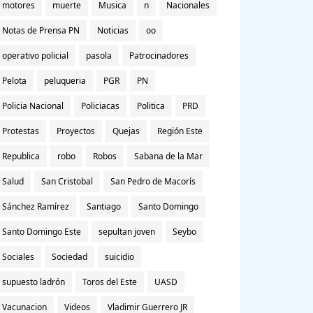
motores
muerte
Musica
n
Nacionales
Notas de Prensa PN
Noticias
oo
operativo policial
pasola
Patrocinadores
Pelota
peluqueria
PGR
PN
Policia Nacional
Policiacas
Politica
PRD
Protestas
Proyectos
Quejas
Región Este
Republica
robo
Robos
Sabana de la Mar
Salud
San Cristobal
San Pedro de Macorís
Sánchez Ramírez
Santiago
Santo Domingo
Santo Domingo Este
sepultan joven
Seybo
Sociales
Sociedad
suicidio
supuesto ladrón
Toros del Este
UASD
Vacunacion
Videos
Vladimir Guerrero JR