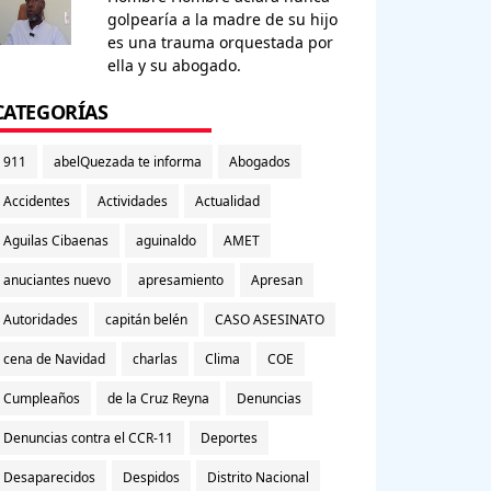
golpearía a la madre de su hijo
es una trauma orquestada por
ella y su abogado.
CATEGORÍAS
911
abelQuezada te informa
Abogados
Accidentes
Actividades
Actualidad
Aguilas Cibaenas
aguinaldo
AMET
anuciantes nuevo
apresamiento
Apresan
Autoridades
capitán belén
CASO ASESINATO
cena de Navidad
charlas
Clima
COE
Cumpleaños
de la Cruz Reyna
Denuncias
Denuncias contra el CCR-11
Deportes
Desaparecidos
Despidos
Distrito Nacional