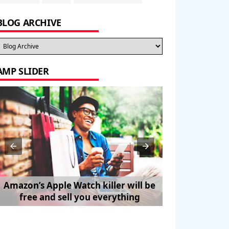
BLOG ARCHIVE
AMP SLIDER
Amazon’s Apple Watch killer will be
How to Trave
free and sell you everything
Pe