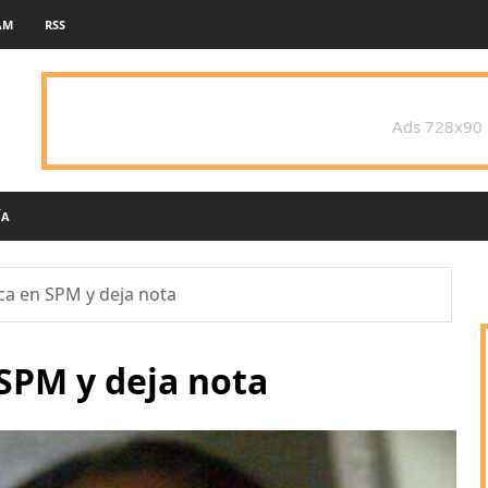
AM
RSS
Ads 728x90
ÍA
ca en SPM y deja nota
SPM y deja nota