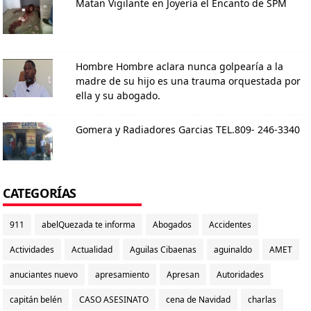
Matan Vigilante en Joyería el Encanto de SPM
Hombre Hombre aclara nunca golpearía a la
madre de su hijo es una trauma orquestada por
ella y su abogado.
Gomera y Radiadores Garcias TEL.809- 246-3340
CATEGORÍAS
911
abelQuezada te informa
Abogados
Accidentes
Actividades
Actualidad
Aguilas Cibaenas
aguinaldo
AMET
anuciantes nuevo
apresamiento
Apresan
Autoridades
capitán belén
CASO ASESINATO
cena de Navidad
charlas