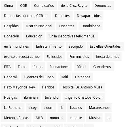
Clima
COE
Cumpleaños
de la Cruz Reyna
Denuncias
Denuncias contra el CCR-11
Deportes
Desaparecidos
Despidos
Distrito Nacional
Docentes
Dominicana
Donación
Educacion
En la Deportivas felix manuel
en la mundiales
Entretenimiento
Escogido
Estrellas Orientales
evento en costa caribe
Fallecidos
Feminicidios
fiesta de amet
FIFA
Fotos
fuego
Fundaciones
Fútbol
Ganaderos
General
Gigantes del Cibao
Haiti
Haitianos
Hato Mayor del Rey
Heridos
Hospital Dr. Antonio Musa
Huelgas
iluminan
Incendio
Ingenio Cristóbal Colon
La Romana
Licey
Lidom
lL
Locales
Macorisanos
Meteorológicas
MLB
motores
muerte
Musica
n