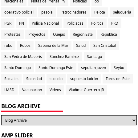
Nacionales
Notas de Prensa PN
Noticias
oo
operativo policial
pasola
Patrocinadores
Pelota
peluqueria
PGR
PN
Policia Nacional
Policiacas
Politica
PRD
Protestas
Proyectos
Quejas
Región Este
Republica
robo
Robos
Sabana de la Mar
Salud
San Cristobal
San Pedro de Macorís
Sánchez Ramírez
Santiago
Santo Domingo
Santo Domingo Este
sepultan joven
Seybo
Sociales
Sociedad
suicidio
supuesto ladrón
Toros del Este
UASD
Vacunacion
Videos
Vladimir Guerrero JR
BLOG ARCHIVE
AMP SLIDER