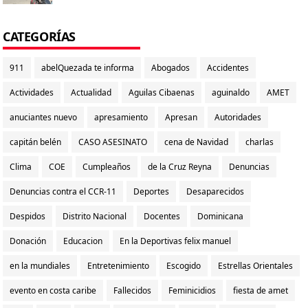
CATEGORÍAS
911
abelQuezada te informa
Abogados
Accidentes
Actividades
Actualidad
Aguilas Cibaenas
aguinaldo
AMET
anuciantes nuevo
apresamiento
Apresan
Autoridades
capitán belén
CASO ASESINATO
cena de Navidad
charlas
Clima
COE
Cumpleaños
de la Cruz Reyna
Denuncias
Denuncias contra el CCR-11
Deportes
Desaparecidos
Despidos
Distrito Nacional
Docentes
Dominicana
Donación
Educacion
En la Deportivas felix manuel
en la mundiales
Entretenimiento
Escogido
Estrellas Orientales
evento en costa caribe
Fallecidos
Feminicidios
fiesta de amet