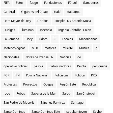
FIFA
Fotos
fuego
Fundaciones
Fútbol
Ganaderos
General
Gigantes del Cibao
Haiti
Haitianos
Hato Mayor del Rey
Heridos
Hospital Dr. Antonio Musa
Huelgas
iluminan
Incendio
Ingenio Cristóbal Colon
La Romana
Licey
Lidom
lL
Locales
Macorisanos
Meteorológicas
MLB
motores
muerte
Musica
n
Nacionales
Notas de Prensa PN
Noticias
oo
operativo policial
pasola
Patrocinadores
Pelota
peluqueria
PGR
PN
Policia Nacional
Policiacas
Politica
PRD
Protestas
Proyectos
Quejas
Región Este
Republica
robo
Robos
Sabana de la Mar
Salud
San Cristobal
San Pedro de Macorís
Sánchez Ramírez
Santiago
Santo Domingo
Santo Domingo Este
sepultan joven
Seybo