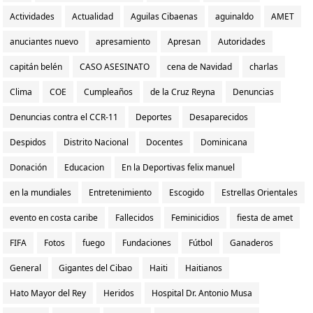
Actividades
Actualidad
Aguilas Cibaenas
aguinaldo
AMET
anuciantes nuevo
apresamiento
Apresan
Autoridades
capitán belén
CASO ASESINATO
cena de Navidad
charlas
Clima
COE
Cumpleaños
de la Cruz Reyna
Denuncias
Denuncias contra el CCR-11
Deportes
Desaparecidos
Despidos
Distrito Nacional
Docentes
Dominicana
Donación
Educacion
En la Deportivas felix manuel
en la mundiales
Entretenimiento
Escogido
Estrellas Orientales
evento en costa caribe
Fallecidos
Feminicidios
fiesta de amet
FIFA
Fotos
fuego
Fundaciones
Fútbol
Ganaderos
General
Gigantes del Cibao
Haiti
Haitianos
Hato Mayor del Rey
Heridos
Hospital Dr. Antonio Musa