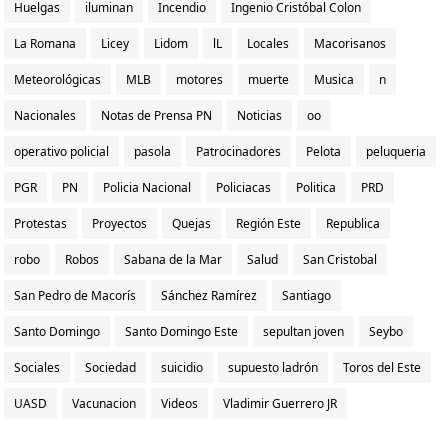
Huelgas
iluminan
Incendio
Ingenio Cristóbal Colon
La Romana
Licey
Lidom
lL
Locales
Macorisanos
Meteorológicas
MLB
motores
muerte
Musica
n
Nacionales
Notas de Prensa PN
Noticias
oo
operativo policial
pasola
Patrocinadores
Pelota
peluqueria
PGR
PN
Policia Nacional
Policiacas
Politica
PRD
Protestas
Proyectos
Quejas
Región Este
Republica
robo
Robos
Sabana de la Mar
Salud
San Cristobal
San Pedro de Macorís
Sánchez Ramírez
Santiago
Santo Domingo
Santo Domingo Este
sepultan joven
Seybo
Sociales
Sociedad
suicidio
supuesto ladrón
Toros del Este
UASD
Vacunacion
Videos
Vladimir Guerrero JR