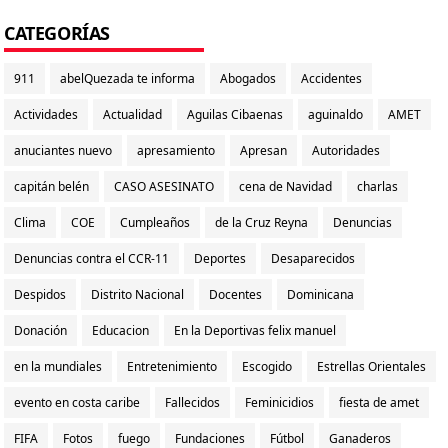
CATEGORÍAS
911
abelQuezada te informa
Abogados
Accidentes
Actividades
Actualidad
Aguilas Cibaenas
aguinaldo
AMET
anuciantes nuevo
apresamiento
Apresan
Autoridades
capitán belén
CASO ASESINATO
cena de Navidad
charlas
Clima
COE
Cumpleaños
de la Cruz Reyna
Denuncias
Denuncias contra el CCR-11
Deportes
Desaparecidos
Despidos
Distrito Nacional
Docentes
Dominicana
Donación
Educacion
En la Deportivas felix manuel
en la mundiales
Entretenimiento
Escogido
Estrellas Orientales
evento en costa caribe
Fallecidos
Feminicidios
fiesta de amet
FIFA
Fotos
fuego
Fundaciones
Fútbol
Ganaderos