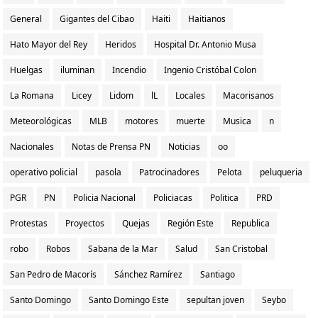
General
Gigantes del Cibao
Haiti
Haitianos
Hato Mayor del Rey
Heridos
Hospital Dr. Antonio Musa
Huelgas
iluminan
Incendio
Ingenio Cristóbal Colon
La Romana
Licey
Lidom
lL
Locales
Macorisanos
Meteorológicas
MLB
motores
muerte
Musica
n
Nacionales
Notas de Prensa PN
Noticias
oo
operativo policial
pasola
Patrocinadores
Pelota
peluqueria
PGR
PN
Policia Nacional
Policiacas
Politica
PRD
Protestas
Proyectos
Quejas
Región Este
Republica
robo
Robos
Sabana de la Mar
Salud
San Cristobal
San Pedro de Macorís
Sánchez Ramírez
Santiago
Santo Domingo
Santo Domingo Este
sepultan joven
Seybo