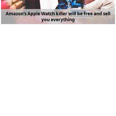
Amazon’s Apple Watch killer will be free and sell
you everything