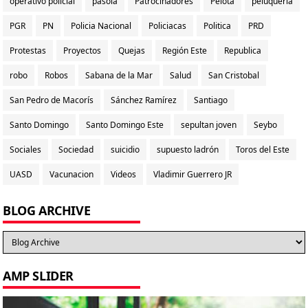
operativo policial
pasola
Patrocinadores
Pelota
peluqueria
PGR
PN
Policia Nacional
Policiacas
Politica
PRD
Protestas
Proyectos
Quejas
Región Este
Republica
robo
Robos
Sabana de la Mar
Salud
San Cristobal
San Pedro de Macorís
Sánchez Ramírez
Santiago
Santo Domingo
Santo Domingo Este
sepultan joven
Seybo
Sociales
Sociedad
suicidio
supuesto ladrón
Toros del Este
UASD
Vacunacion
Videos
Vladimir Guerrero JR
BLOG ARCHIVE
AMP SLIDER