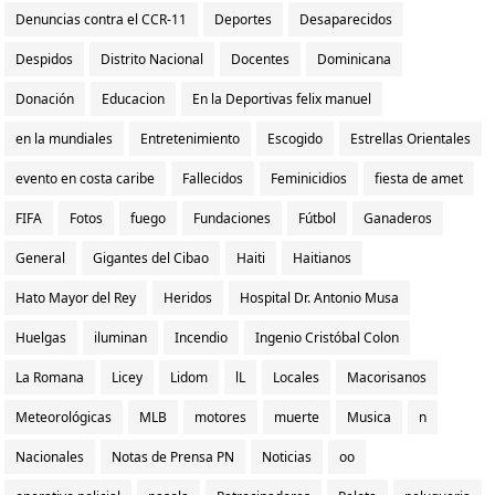
Denuncias contra el CCR-11
Deportes
Desaparecidos
Despidos
Distrito Nacional
Docentes
Dominicana
Donación
Educacion
En la Deportivas felix manuel
en la mundiales
Entretenimiento
Escogido
Estrellas Orientales
evento en costa caribe
Fallecidos
Feminicidios
fiesta de amet
FIFA
Fotos
fuego
Fundaciones
Fútbol
Ganaderos
General
Gigantes del Cibao
Haiti
Haitianos
Hato Mayor del Rey
Heridos
Hospital Dr. Antonio Musa
Huelgas
iluminan
Incendio
Ingenio Cristóbal Colon
La Romana
Licey
Lidom
lL
Locales
Macorisanos
Meteorológicas
MLB
motores
muerte
Musica
n
Nacionales
Notas de Prensa PN
Noticias
oo