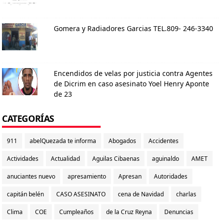
Gomera y Radiadores Garcias TEL.809- 246-3340
Encendidos de velas por justicia contra Agentes
de Dicrim en caso asesinato Yoel Henry Aponte
de 23
CATEGORÍAS
911
abelQuezada te informa
Abogados
Accidentes
Actividades
Actualidad
Aguilas Cibaenas
aguinaldo
AMET
anuciantes nuevo
apresamiento
Apresan
Autoridades
capitán belén
CASO ASESINATO
cena de Navidad
charlas
Clima
COE
Cumpleaños
de la Cruz Reyna
Denuncias