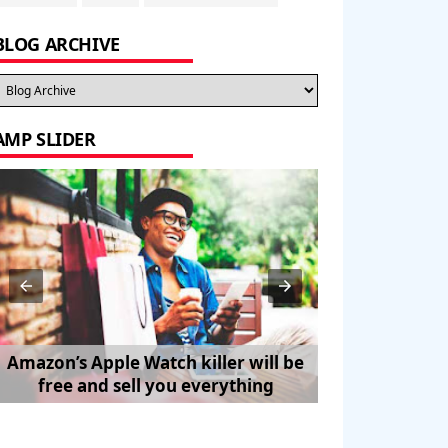
BLOG ARCHIVE
AMP SLIDER
Amazon’s Apple Watch killer will be
How to Trave
free and sell you everything
Pe