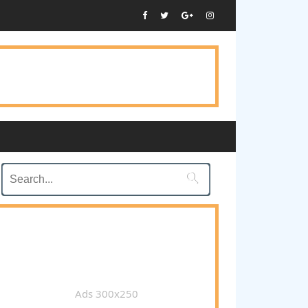

Ads 300x250