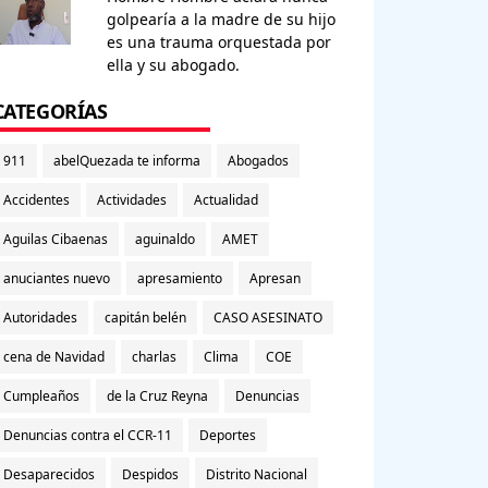
golpearía a la madre de su hijo
es una trauma orquestada por
ella y su abogado.
CATEGORÍAS
911
abelQuezada te informa
Abogados
Accidentes
Actividades
Actualidad
Aguilas Cibaenas
aguinaldo
AMET
anuciantes nuevo
apresamiento
Apresan
Autoridades
capitán belén
CASO ASESINATO
cena de Navidad
charlas
Clima
COE
Cumpleaños
de la Cruz Reyna
Denuncias
Denuncias contra el CCR-11
Deportes
Desaparecidos
Despidos
Distrito Nacional