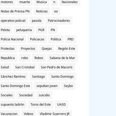
motores
muerte
Musica
n
Nacionales
Notas de Prensa PN
Noticias
oo
operativo policial
pasola
Patrocinadores
Pelota
peluqueria
PGR
PN
Policia Nacional
Policiacas
Politica
PRD
Protestas
Proyectos
Quejas
Región Este
Republica
robo
Robos
Sabana de la Mar
Salud
San Cristobal
San Pedro de Macorís
Sánchez Ramírez
Santiago
Santo Domingo
Santo Domingo Este
sepultan joven
Seybo
Sociales
Sociedad
suicidio
supuesto ladrón
Toros del Este
UASD
Vacunacion
Videos
Vladimir Guerrero JR