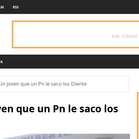
AM
RSS
Ads 728x90
ÍA
Un joven que un Pn le saco los Diente
en que un Pn le saco los