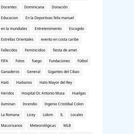
Docentes
Dominicana
Donación
Educacion
En la Deportivas felix manuel
en la mundiales
Entretenimiento
Escogido
Estrellas Orientales
evento en costa caribe
Fallecidos
Feminicidios
fiesta de amet
FIFA
Fotos
fuego
Fundaciones
Fútbol
Ganaderos
General
Gigantes del Cibao
Haiti
Haitianos
Hato Mayor del Rey
Heridos
Hospital Dr. Antonio Musa
Huelgas
iluminan
Incendio
Ingenio Cristóbal Colon
La Romana
Licey
Lidom
lL
Locales
Macorisanos
Meteorológicas
MLB