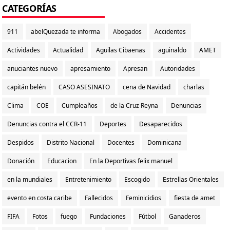
CATEGORÍAS
911
abelQuezada te informa
Abogados
Accidentes
Actividades
Actualidad
Aguilas Cibaenas
aguinaldo
AMET
anuciantes nuevo
apresamiento
Apresan
Autoridades
capitán belén
CASO ASESINATO
cena de Navidad
charlas
Clima
COE
Cumpleaños
de la Cruz Reyna
Denuncias
Denuncias contra el CCR-11
Deportes
Desaparecidos
Despidos
Distrito Nacional
Docentes
Dominicana
Donación
Educacion
En la Deportivas felix manuel
en la mundiales
Entretenimiento
Escogido
Estrellas Orientales
evento en costa caribe
Fallecidos
Feminicidios
fiesta de amet
FIFA
Fotos
fuego
Fundaciones
Fútbol
Ganaderos