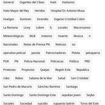
General
Gigantes del Cibao
Haiti
Haitianos
Hato Mayor del Rey
Heridos
Hospital Dr. Antonio Musa
Huelgas
iluminan
Incendio
Ingenio Cristóbal Colon
La Romana
Licey
Lidom
lL
Locales
Macorisanos
Meteorológicas
MLB
motores
muerte
Musica
n
Nacionales
Notas de Prensa PN
Noticias
oo
operativo policial
pasola
Patrocinadores
Pelota
peluqueria
PGR
PN
Policia Nacional
Policiacas
Politica
PRD
Protestas
Proyectos
Quejas
Región Este
Republica
robo
Robos
Sabana de la Mar
Salud
San Cristobal
San Pedro de Macorís
Sánchez Ramírez
Santiago
Santo Domingo
Santo Domingo Este
sepultan joven
Seybo
Sociales
Sociedad
suicidio
supuesto ladrón
Toros del Este