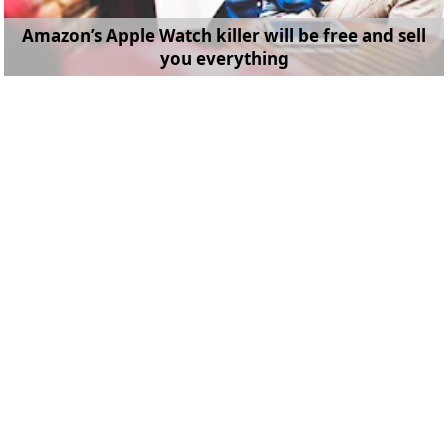
Amazon’s Apple Watch killer will be free and sell
you everything