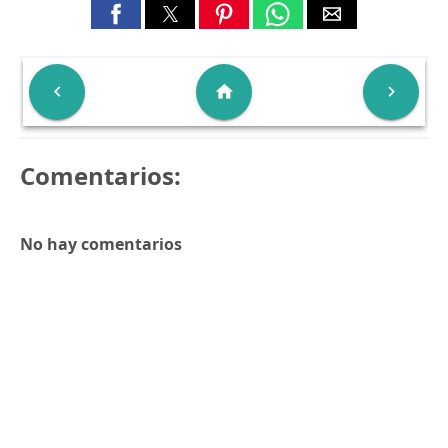

home

Comentarios:
No hay comentarios