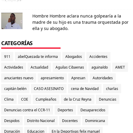
Hombre Hombre aclara nunca golpearía a la
madre de su hijo es una trauma orquestada por
ella y su abogado.
CATEGORÍAS
911
abelQuezada te informa
Abogados
Accidentes
Actividades
Actualidad
Aguilas Cibaenas
aguinaldo
AMET
anuciantes nuevo
apresamiento
Apresan
Autoridades
capitán belén
CASO ASESINATO
cena de Navidad
charlas
Clima
COE
Cumpleaños
de la Cruz Reyna
Denuncias
Denuncias contra el CCR-11
Deportes
Desaparecidos
Despidos
Distrito Nacional
Docentes
Dominicana
Donación
Educacion
En la Deportivas felix manuel