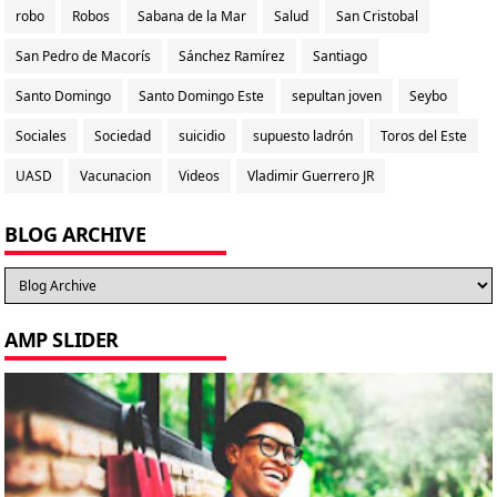
robo
Robos
Sabana de la Mar
Salud
San Cristobal
San Pedro de Macorís
Sánchez Ramírez
Santiago
Santo Domingo
Santo Domingo Este
sepultan joven
Seybo
Sociales
Sociedad
suicidio
supuesto ladrón
Toros del Este
UASD
Vacunacion
Videos
Vladimir Guerrero JR
BLOG ARCHIVE
AMP SLIDER