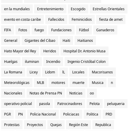
en la mundiales
Entretenimiento
Escogido
Estrellas Orientales
evento en costa caribe
Fallecidos
Feminicidios
fiesta de amet
FIFA
Fotos
fuego
Fundaciones
Fútbol
Ganaderos
General
Gigantes del Cibao
Haiti
Haitianos
Hato Mayor del Rey
Heridos
Hospital Dr. Antonio Musa
Huelgas
iluminan
Incendio
Ingenio Cristóbal Colon
La Romana
Licey
Lidom
lL
Locales
Macorisanos
Meteorológicas
MLB
motores
muerte
Musica
n
Nacionales
Notas de Prensa PN
Noticias
oo
operativo policial
pasola
Patrocinadores
Pelota
peluqueria
PGR
PN
Policia Nacional
Policiacas
Politica
PRD
Protestas
Proyectos
Quejas
Región Este
Republica