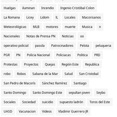
Huelgas
iluminan
Incendio
Ingenio Cristóbal Colon
La Romana
Licey
Lidom
lL
Locales
Macorisanos
Meteorológicas
MLB
motores
muerte
Musica
n
Nacionales
Notas de Prensa PN
Noticias
oo
operativo policial
pasola
Patrocinadores
Pelota
peluqueria
PGR
PN
Policia Nacional
Policiacas
Politica
PRD
Protestas
Proyectos
Quejas
Región Este
Republica
robo
Robos
Sabana de la Mar
Salud
San Cristobal
San Pedro de Macorís
Sánchez Ramírez
Santiago
Santo Domingo
Santo Domingo Este
sepultan joven
Seybo
Sociales
Sociedad
suicidio
supuesto ladrón
Toros del Este
UASD
Vacunacion
Videos
Vladimir Guerrero JR