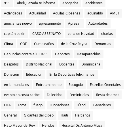
911
abelQuezada te informa
Abogados
Accidentes
Actividades
Actualidad
Aguilas Cibaenas
aguinaldo
AMET
anuciantes nuevo
apresamiento
Apresan
Autoridades
capitán belén
CASO ASESINATO
cena de Navidad
charlas
Clima
COE
Cumpleaños
de la Cruz Reyna
Denuncias
Denuncias contra el CCR-11
Deportes
Desaparecidos
Despidos
Distrito Nacional
Docentes
Dominicana
Donación
Educacion
En la Deportivas felix manuel
en la mundiales
Entretenimiento
Escogido
Estrellas Orientales
evento en costa caribe
Fallecidos
Feminicidios
fiesta de amet
FIFA
Fotos
fuego
Fundaciones
Fútbol
Ganaderos
General
Gigantes del Cibao
Haiti
Haitianos
Hato Mayor del Rey
Heridos
Hospital Dr. Antonio Musa