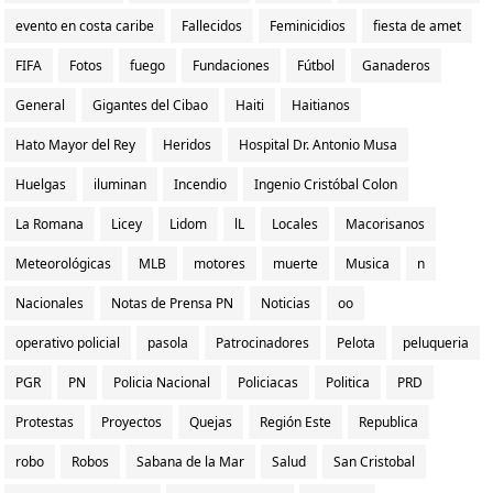
evento en costa caribe
Fallecidos
Feminicidios
fiesta de amet
FIFA
Fotos
fuego
Fundaciones
Fútbol
Ganaderos
General
Gigantes del Cibao
Haiti
Haitianos
Hato Mayor del Rey
Heridos
Hospital Dr. Antonio Musa
Huelgas
iluminan
Incendio
Ingenio Cristóbal Colon
La Romana
Licey
Lidom
lL
Locales
Macorisanos
Meteorológicas
MLB
motores
muerte
Musica
n
Nacionales
Notas de Prensa PN
Noticias
oo
operativo policial
pasola
Patrocinadores
Pelota
peluqueria
PGR
PN
Policia Nacional
Policiacas
Politica
PRD
Protestas
Proyectos
Quejas
Región Este
Republica
robo
Robos
Sabana de la Mar
Salud
San Cristobal