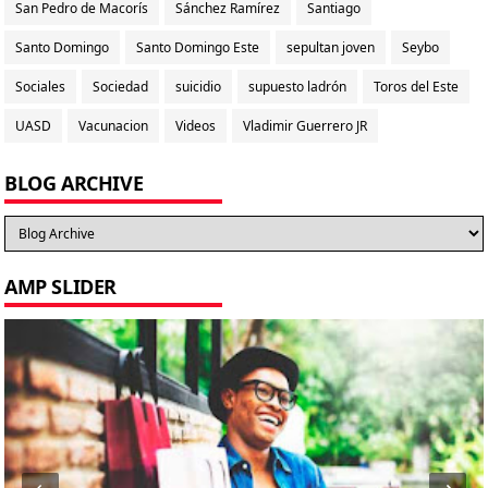
San Pedro de Macorís
Sánchez Ramírez
Santiago
Santo Domingo
Santo Domingo Este
sepultan joven
Seybo
Sociales
Sociedad
suicidio
supuesto ladrón
Toros del Este
UASD
Vacunacion
Videos
Vladimir Guerrero JR
BLOG ARCHIVE
AMP SLIDER