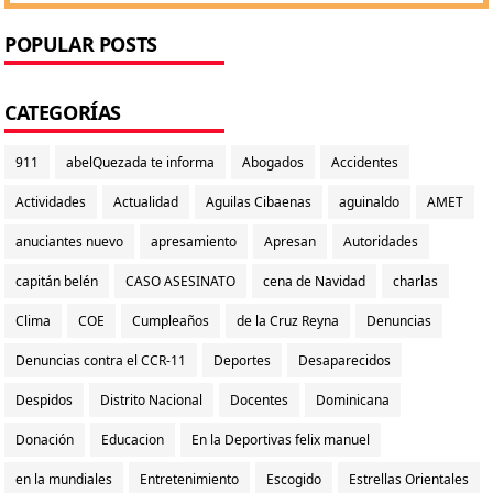
POPULAR POSTS
CATEGORÍAS
911
abelQuezada te informa
Abogados
Accidentes
Actividades
Actualidad
Aguilas Cibaenas
aguinaldo
AMET
anuciantes nuevo
apresamiento
Apresan
Autoridades
capitán belén
CASO ASESINATO
cena de Navidad
charlas
Clima
COE
Cumpleaños
de la Cruz Reyna
Denuncias
Denuncias contra el CCR-11
Deportes
Desaparecidos
Despidos
Distrito Nacional
Docentes
Dominicana
Donación
Educacion
En la Deportivas felix manuel
en la mundiales
Entretenimiento
Escogido
Estrellas Orientales