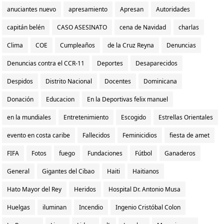
anuciantes nuevo
apresamiento
Apresan
Autoridades
capitán belén
CASO ASESINATO
cena de Navidad
charlas
Clima
COE
Cumpleaños
de la Cruz Reyna
Denuncias
Denuncias contra el CCR-11
Deportes
Desaparecidos
Despidos
Distrito Nacional
Docentes
Dominicana
Donación
Educacion
En la Deportivas felix manuel
en la mundiales
Entretenimiento
Escogido
Estrellas Orientales
evento en costa caribe
Fallecidos
Feminicidios
fiesta de amet
FIFA
Fotos
fuego
Fundaciones
Fútbol
Ganaderos
General
Gigantes del Cibao
Haiti
Haitianos
Hato Mayor del Rey
Heridos
Hospital Dr. Antonio Musa
Huelgas
iluminan
Incendio
Ingenio Cristóbal Colon