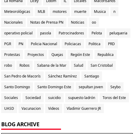
La Romana
Licey
Lidom
lL
Locales
Macorisanos
Meteorológicas
MLB
motores
muerte
Musica
n
Nacionales
Notas de Prensa PN
Noticias
oo
operativo policial
pasola
Patrocinadores
Pelota
peluqueria
PGR
PN
Policia Nacional
Policiacas
Politica
PRD
Protestas
Proyectos
Quejas
Región Este
Republica
robo
Robos
Sabana de la Mar
Salud
San Cristobal
San Pedro de Macorís
Sánchez Ramírez
Santiago
Santo Domingo
Santo Domingo Este
sepultan joven
Seybo
Sociales
Sociedad
suicidio
supuesto ladrón
Toros del Este
UASD
Vacunacion
Videos
Vladimir Guerrero JR
BLOG ARCHIVE