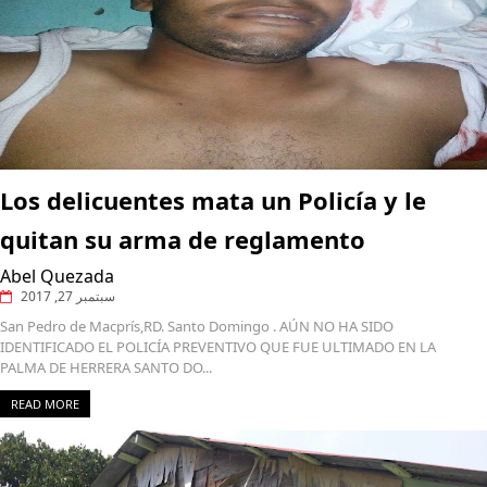
Los delicuentes mata un Policía y le
quitan su arma de reglamento
Abel Quezada
سبتمبر 27, 2017
San Pedro de Macprís,RD. Santo Domingo . AÚN NO HA SIDO
IDENTIFICADO EL POLICÍA PREVENTIVO QUE FUE ULTIMADO EN LA
PALMA DE HERRERA SANTO DO...
READ MORE