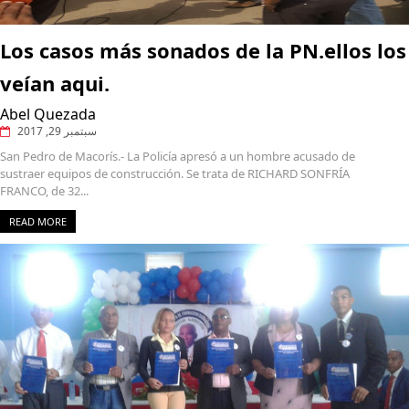
Los casos más sonados de la PN.ellos los
veían aqui.
Abel Quezada
سبتمبر 29, 2017
San Pedro de Macorís.- La Policía apresó a un hombre acusado de
sustraer equipos de construcción. Se trata de RICHARD SONFRÍA
FRANCO, de 32...
READ MORE