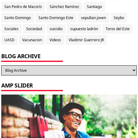
San Pedro de Macorís
Sánchez Ramírez
Santiago
Santo Domingo
Santo Domingo Este
sepultan joven
Seybo
Sociales
Sociedad
suicidio
supuesto ladrón
Toros del Este
UASD
Vacunacion
Videos
Vladimir Guerrero JR
BLOG ARCHIVE
AMP SLIDER