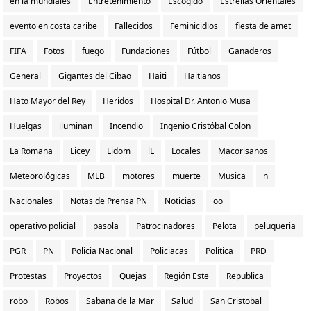
en la mundiales
Entretenimiento
Escogido
Estrellas Orientales
evento en costa caribe
Fallecidos
Feminicidios
fiesta de amet
FIFA
Fotos
fuego
Fundaciones
Fútbol
Ganaderos
General
Gigantes del Cibao
Haiti
Haitianos
Hato Mayor del Rey
Heridos
Hospital Dr. Antonio Musa
Huelgas
iluminan
Incendio
Ingenio Cristóbal Colon
La Romana
Licey
Lidom
lL
Locales
Macorisanos
Meteorológicas
MLB
motores
muerte
Musica
n
Nacionales
Notas de Prensa PN
Noticias
oo
operativo policial
pasola
Patrocinadores
Pelota
peluqueria
PGR
PN
Policia Nacional
Policiacas
Politica
PRD
Protestas
Proyectos
Quejas
Región Este
Republica
robo
Robos
Sabana de la Mar
Salud
San Cristobal