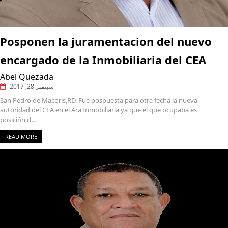
Posponen la juramentacion del nuevo
encargado de la Inmobiliaria del CEA
Abel Quezada
سبتمبر 28, 2017
San Pedro de Macorís,RD. Fue pospuesta para otra fecha la nueva
autoridad del CEA en el Ara Inmobiliaria ya que el que ocupaba es
posición d...
READ MORE