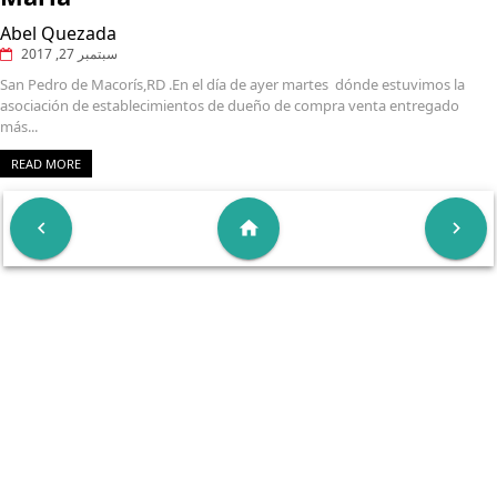
Abel Quezada
سبتمبر 27, 2017
San Pedro de Macorís,RD .En el día de ayer martes dónde estuvimos la
asociación de establecimientos de dueño de compra venta entregado
más...
READ MORE

home
