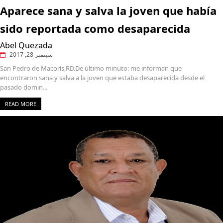
Aparece sana y salva la joven que había
sido reportada como desaparecida
Abel Quezada
سبتمبر 28, 2017
San Pedro de Macorís,RD.De último minuto: me informan que
encontraron sana y salva a la joven que estaba desaparecida desde el
pasado domin...
READ MORE