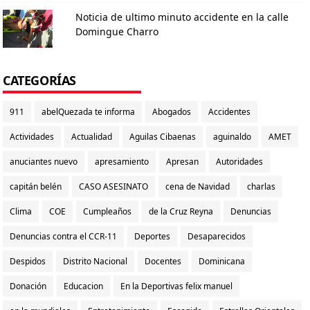
Noticia de ultimo minuto accidente en la calle
Domingue Charro
CATEGORÍAS
911
abelQuezada te informa
Abogados
Accidentes
Actividades
Actualidad
Aguilas Cibaenas
aguinaldo
AMET
anuciantes nuevo
apresamiento
Apresan
Autoridades
capitán belén
CASO ASESINATO
cena de Navidad
charlas
Clima
COE
Cumpleaños
de la Cruz Reyna
Denuncias
Denuncias contra el CCR-11
Deportes
Desaparecidos
Despidos
Distrito Nacional
Docentes
Dominicana
Donación
Educacion
En la Deportivas felix manuel